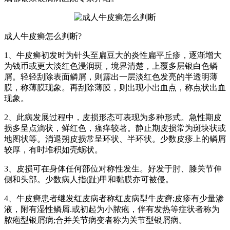
成人牛皮癣怎么判断?
1、牛皮癣初发时为针头至扁豆大的炎性扁平丘疹，逐渐增大
为钱币或更大淡红色浸润斑，境界清楚，上覆多层银白色鳞
屑。轻轻刮除表面鳞屑，则霹出一层淡红色发亮的半透明薄
膜，称薄膜现象。再刮除薄膜，则出现小出血点，称点状出血
现象。
2、此病发展过程中，皮损形态可表现为多种形式。急性期皮
损多呈点滴状，鲜红色，瘙痒较著。静止期皮损常为斑块状或
地图状等。消退朔皮损常呈环状、半环状。少数皮疹上的鳞屑
较厚，有时堆积如壳蛎状。
3、皮损可在身体任何部位对称性发生。好发于肘、膝关节伸
侧和头部。少数病人指(趾)甲和黏膜亦可被侵。
4、牛皮癣患者继发红皮病者称红皮病型牛皮癣;皮疹有少量渗
液，附有湿性鳞屑.或初起为小脓疱，伴有发热等症状者称为
脓疱型银屑病;合并关节病变者称为关节型银屑病。