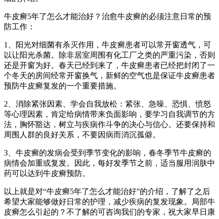
牛皮癣5年了怎么才能治好？治愈牛皮癣的必须注意日常的预
防工作：
1、阳光对细菌有杀灭作用，牛皮癣患者可以常开窗透气，可
以让阳光杀菌。除非居室周围有化工厂之类的严重污染，否则
还是开窗为好。春天已经到来了，牛皮癣患者已经把封闭了一
个冬天的房间经常开窗换气，新鲜的空气也是保证牛皮癣患者
预防牛皮癣复发的一个重要措施。
2、消除紧张因素、学会自我放松：紧张、急噪、恐惧、愤怒
等心理因素，肯定给病情带来负面影响，要学习自我调节的方
法，胸怀豁达，树立与疾病作斗争的决心与信心。还要保持和
周围人群的良好关系，不要因病而消沉孤僻。
3、牛皮癣的发病会受到季节变化的影响，春冬季节牛皮癣的
病情会加重或复发。因此，每好发季节之前，适当服用润肤中
药可以达到牛皮癣预防。
以上就是对“牛皮癣5年了怎么才能治好”的介绍，了解了之后
希望大家能够做好日常的护理，减少疾病的复发现象。局部牛
皮癣怎么引起的？不了解的可咨询我们的专家，祝大家早日康