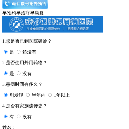
早预约
早治疗
早康复
1.您是否已到医院确诊？
是
还没有
2.是否使用外用药物？
是
没有
3.患病时间有多久？
刚发现
半年内
1年以上
4.是否有家族遗传史？
有
没有
姓名：