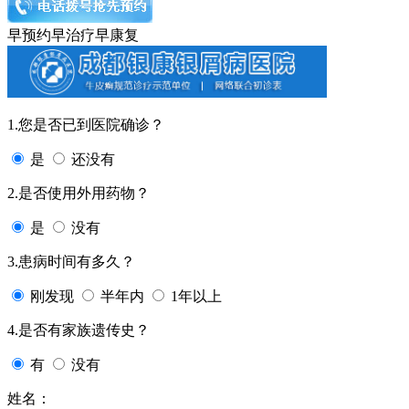
早预约
早治疗
早康复
1.您是否已到医院确诊？
是
还没有
2.是否使用外用药物？
是
没有
3.患病时间有多久？
刚发现
半年内
1年以上
4.是否有家族遗传史？
有
没有
姓名：