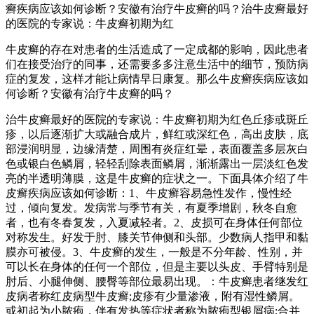
癣疾病应该如何诊断？安徽有治疗牛皮癣的吗？治牛皮癣最好
的医院的专家说：牛皮癣初期为红
牛皮癣的存在对患者的生活造成了一定成都的影响，因此患者
们在接受治疗的同事，还需要多多注意生活中的细节，预防病
症的复发，这样才能让病情早日康复。那么牛皮癣疾病应该如
何诊断？安徽有治疗牛皮癣的吗？
治牛皮癣最好的医院的专家说：牛皮癣初期为红色丘疹或斑丘
疹，以后逐渐扩大或融合成片，鲜红或深红色，高出皮肤，底
部浸润明显，边缘清楚，周围有炎症红晕，表面覆盖多层灰白
色或银白色鳞屑，轻轻刮除表面鳞屑，渐渐露出一层淡红色发
亮的半透明薄膜，这是牛皮癣的症状之一。下面具体介绍了牛
皮癣疾病应该如何诊断：1、牛皮癣容易急性发作，慢性经
过，倾向复发。发病常与季节有关，有夏季增剧，秋冬自愈
者，也有冬春复发，入夏减轻者。2、皮损可在身体任何部位
对称发生。好发于肘、膝关节伸侧和头部。少数病人指甲和黏
膜亦可被侵。3、牛皮癣的发生，一般是不分年龄、性别，并
可以长在身体的任何一个部位，但是主要以头皮、手臂特别是
肘后、小腿伸侧、腰臀等部位最易出现。：牛皮癣患者继发红
皮病者称红皮病型牛皮癣;皮疹有少量渗液，附有湿性鳞屑。
或初起为小脓疱，伴有发热等症状者称为脓疱型银屑病;合并