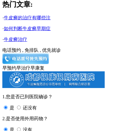
热门文章:
·
牛皮癣的治疗有哪些注
·
如何判断牛皮癣早期症
·
牛皮癣治疗
电话预约 , 免排队 , 优先就诊
早预约
早治疗
早康复
1.您是否已到医院确诊？
是
还没有
2.是否使用外用药物？
是
没有