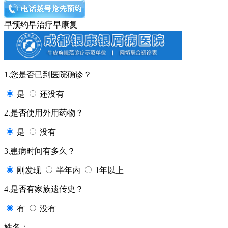
早预约
早治疗
早康复
1.您是否已到医院确诊？
是
还没有
2.是否使用外用药物？
是
没有
3.患病时间有多久？
刚发现
半年内
1年以上
4.是否有家族遗传史？
有
没有
姓名：