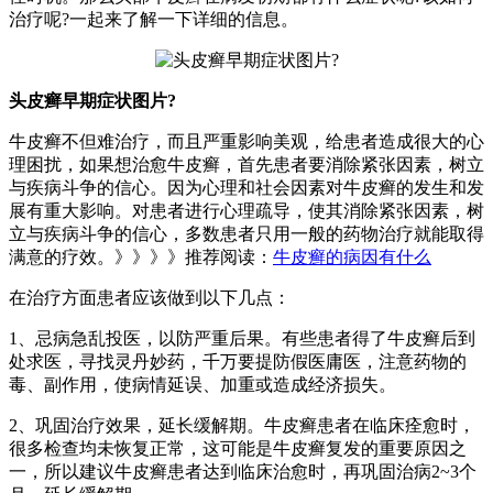
治疗呢?一起来了解一下详细的信息。
头皮癣早期症状图片?
牛皮癣不但难治疗，而且严重影响美观，给患者造成很大的心
理困扰，如果想治愈牛皮癣，首先患者要消除紧张因素，树立
与疾病斗争的信心。因为心理和社会因素对牛皮癣的发生和发
展有重大影响。对患者进行心理疏导，使其消除紧张因素，树
立与疾病斗争的信心，多数患者只用一般的药物治疗就能取得
满意的疗效。》》》》推荐阅读：
牛皮癣的病因有什么
在治疗方面患者应该做到以下几点：
1、忌病急乱投医，以防严重后果。有些患者得了牛皮癣后到
处求医，寻找灵丹妙药，千万要提防假医庸医，注意药物的
毒、副作用，使病情延误、加重或造成经济损失。
2、巩固治疗效果，延长缓解期。牛皮癣患者在临床痊愈时，
很多检查均未恢复正常，这可能是牛皮癣复发的重要原因之
一，所以建议牛皮癣患者达到临床治愈时，再巩固治病2~3个