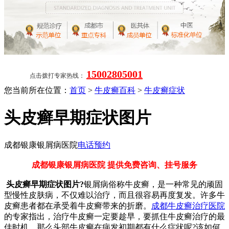
15002805001
点击拨打专家热线：
您当前所在位置：
首页
>
牛皮癣百科
>
牛皮癣症状
头皮癣早期症状图片
成都银康银屑病医院
电话预约
成都银康银屑病医院 提供免费咨询、挂号服务
头皮癣早期症状图片?
银屑病俗称牛皮癣，是一种常见的顽固
型慢性皮肤病，不仅难以治疗，而且很容易再度复发。许多牛
皮癣患者都在承受着牛皮癣带来的折磨。
成都牛皮癣治疗医院
的专家指出，治疗牛皮癣一定要趁早，要抓住牛皮癣治疗的最
佳时机。那么头部牛皮癣在病发初期都有什么症状呢?该如何