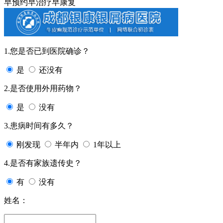
早预约
早治疗
早康复
1.您是否已到医院确诊？
是
还没有
2.是否使用外用药物？
是
没有
3.患病时间有多久？
刚发现
半年内
1年以上
4.是否有家族遗传史？
有
没有
姓名：