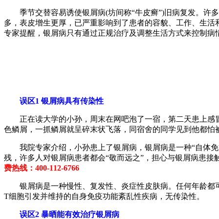
季节交替容易诱使银屑病(坊间称“牛皮癣”)旧病复发。许多
多，表皮增生更厚，已严重影响到了患者的容貌、工作、生活
专家提醒，银屑病只有通过正规治疗及调整生活方式来控制病
误区1 银屑病具有传染性
正在读大学的小孙，周末在网吧泡了一宿，第二天患上感冒
色鳞屑，一抓鳞屑就呈碎末状飞落，同宿舍的同学见到他都怕
我院专家介绍，小孙患上了银屑病，银屑病是一种“自体免疫
残，许多人对银屑病患者都会“敬而远之”，担心与银屑病患接
费热线：400-112-6766
银屑病是一种慢性、复发性、炎症性皮肤病。任何年龄都可以
T细胞引发并维持的自身免疫功能紊乱性疾病，无传染性。
误区2 暴晒能有效治疗银屑病